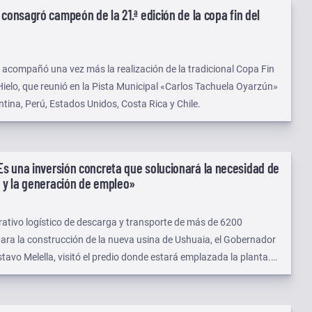
 consagró campeón de la 21.ª edición de la copa fin del
acompañó una vez más la realización de la tradicional Copa Fin
elo, que reunió en la Pista Municipal «Carlos Tachuela Oyarzún»
tina, Perú, Estados Unidos, Costa Rica y Chile.
Es una inversión concreta que solucionará la necesidad de
o y la generación de empleo»
erativo logístico de descarga y transporte de más de 6200
ara la construcción de la nueva usina de Ushuaia, el Gobernador
tavo Melella, visitó el predio donde estará emplazada la planta.
stra de Energía, Gabriela Castillo, del Administrador de la
ía Novoa y de representantes de la empresa china a cargo de la