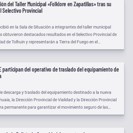
ión del Taller Municipal «Folklore en Zapatillas» tras su
 Selectivo Provincial
cibió en la Sala de Situación a integrantes del taller municipal
es obtuvieron destacados resultados en el Selectivo Provincial de
ad de Tolhuin y representarán a Tierra del Fuego en el
mbo Femenino, que se desarrollará del 7 al 12 de octubre en la
e Córdoba.
PE participan del operativo de traslado del equipamiento de
a
o de descarga y traslado del equipamiento destinado a la nueva
uaia, la Dirección Provincial de Vialidad y la Dirección Provincial
ra permanente para garantizar el movimiento seguro de las
 los sectores de almacenamiento y el predio de la obra.