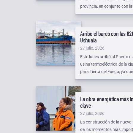
provincia, en conjunto con l
Embarcado de la Marina Mer
Naval Argentina.
Arribó el barco con las 6
Ushuaia
Publicado
27 julio, 2026
el
Este lunes arribó al Puerto 
usina termoeléctrica de la c
para Tierra del Fuego, ya qu
obra destinada a transformar
La obra energética más i
clave
Publicado
27 julio, 2026
el
La construcción de la nueva 
de los momentos más important