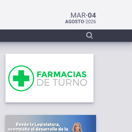
MAR
·
04
AGOSTO
·
2026
Display
search
bar