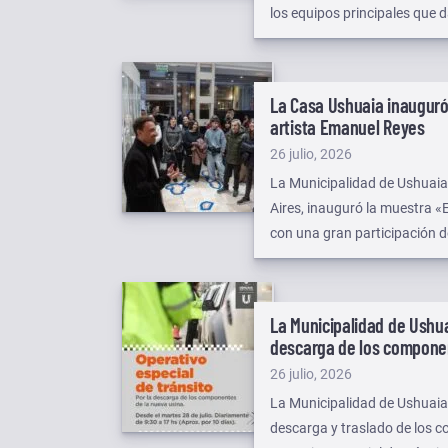
los equipos principales que d
La Casa Ushuaia inauguró
artista Emanuel Reyes
Publicado
26 julio, 2026
el
La Municipalidad de Ushuaia
Aires, inauguró la muestra 
con una gran participación de
La Municipalidad de Ushua
descarga de los componen
Publicado
26 julio, 2026
el
La Municipalidad de Ushuaia 
descarga y traslado de los c