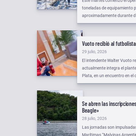
Este martes comenzó el oper
toneladas de equipamiento p
aproximadamente durante die
responsable del despliegue log
articulación y el acompañamie
Energía; la Dirección Provinci
Vuoto recibió al futbolis
Publicado
29 julio, 2026
el
El intendente Walter Vuoto r
actualmente integra el plant
Plata, en un encuentro en el
desde sus inicios en la ciuda
Se abren las inscripcione
Beagle»
Publicado
28 julio, 2026
el
Las jornadas son impulsadas
Marítimas “Malvinas Argenti