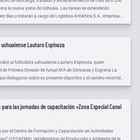
ativo de descarga, traslado y almacenamiento de más de 6.200
ara la nueva usina de Ushuaia. Las tareas se extenderán
z días y estarán a cargo de Logística Antártica S.A., empresa
ístico, junto a Austral Petróleo, Gas y Electricidad S.A., con la
nto del Gobierno de la Provincia; la Dirección Provincial de
al de Vialidad y la participación de Tránsito municipal.
ta ushuaiense Lautaro Espinoza
ecibió al futbolista ushuaiense Lautaro Espinoza, quien
el de Primera División de futsal AFA de Gimnasia y Esgrima La
 que dialogaron sobre su presente deportivo y el camino recorrido
d hasta su llegada a la máxima categoría del futsal argentino.
s para las jornadas de capacitación «Zona Especial Canal
 por el Centro de Formación y Capacitación en Actividades
nas” (CECAFMA), del Ministerio de Producción y Ambiente de la