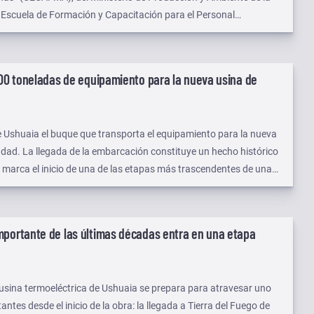
a Escuela de Formación y Capacitación para el Personal
cante de Ushuaia (EFOCAPEMM), dependiente de la Prefectura
200 toneladas de equipamiento para la nueva usina de
de Ushuaia el buque que transporta el equipamiento para la nueva
iudad. La llegada de la embarcación constituye un hecho histórico
e marca el inicio de una de las etapas más trascendentes de una
 el sistema energético de la capital fueguina.
mportante de las últimas décadas entra en una etapa
usina termoeléctrica de Ushuaia se prepara para atravesar uno
es desde el inicio de la obra: la llegada a Tierra del Fuego de