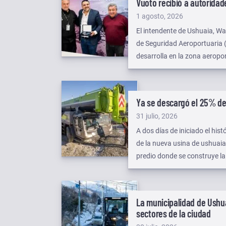
Vuoto recibió a autoridad
Publicado
1 agosto, 2026
el
El intendente de Ushuaia, Wa
de Seguridad Aeroportuaria (P
desarrolla en la zona aeropor
entre los distintos organism
comunidad y a quienes visita
Ya se descargó el 25% de
Publicado
31 julio, 2026
el
A dos días de iniciado el his
de la nueva usina de ushuaia
predio donde se construye la
La municipalidad de Ushua
sectores de la ciudad