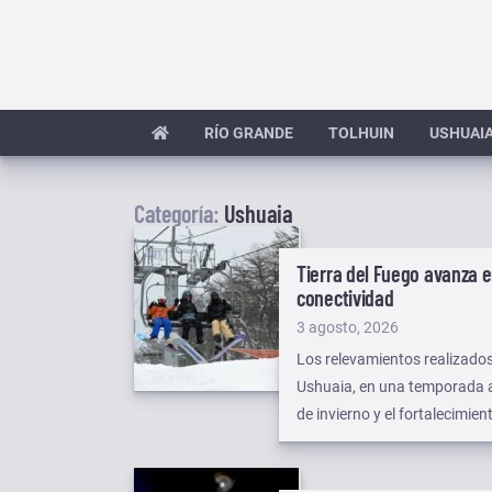
Saltar
al
contenido
RÍO GRANDE
TOLHUIN
USHUAI
Categoría:
Ushuaia
Tierra del Fuego avanza 
conectividad
Publicado
3 agosto, 2026
el
Los relevamientos realizados
Ushuaia, en una temporada a
de invierno y el fortalecimien