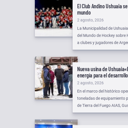
El Club Andino Ushuaia se
mundo
Publicado
2 agosto, 2026
el
La Municipalidad de Ushuaia 
del Mundo de Hockey sobre Hi
a clubes y jugadores de Argen
Nueva usina de Ushuaia
«
energía para el desarroll
Publicado
2 agosto, 2026
el
En el marco del histórico op
toneladas de equipamiento p
de Tierra del Fuego AIAS, Gus
Estuvo acompañado de la Mini
Aduana de Ushuaia, Luis Mar
obra.