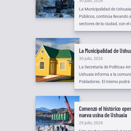
Publicado
30 julio, 2026
el
La Municipalidad de Ushuaia, 
Públicos, continúa llevando a
sectores de la ciudad, con el
seguridad a peatones y auto
La Municipalidad de Ushu
Publicado
30 julio, 2026
el
La Secretaría de Políticas Am
Ushuaia informa a la comuni
Pobladores. El mismo podrá r
de la Ciudad – Casa Pena.
Comenzó el histórico oper
nueva usina de Ushuaia
Publicado
29 julio, 2026
el