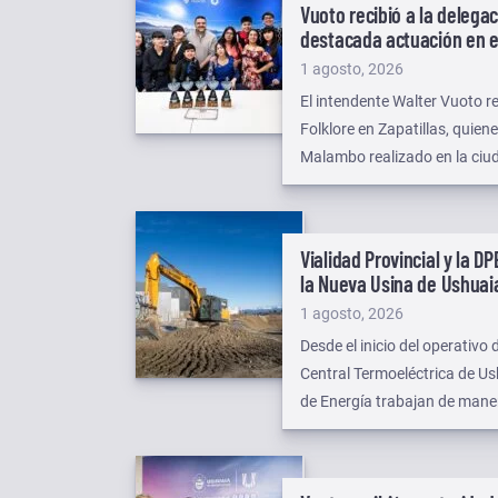
Vuoto recibió a la delegac
destacada actuación en el
Publicado
1 agosto, 2026
el
El intendente Walter Vuoto re
Folklore en Zapatillas, quien
Malambo realizado en la ciud
Campeonato Nacional de Mala
ciudad de Tanti, provincia d
Vialidad Provincial y la D
la Nueva Usina de Ushuai
Publicado
1 agosto, 2026
el
Desde el inicio del operativ
Central Termoeléctrica de Ush
de Energía trabajan de mane
cargas desde el Puerto hasta