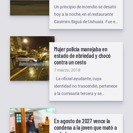
produjo frente al edificio de la
el
Un principio de incendio se desató
Presidencia de la Legislatura
hoy a la noche, en el restaurante
Provincia, en Maipú y Onas de […]
Casimiro Biguá de Ushuaia. Fue en
la zona del tiraje y
afortunadamente no se extendió al
local comercial. El accionar de
Mujer policía manejaba en
bomberos evitó mayores daños. El
estado de ebriedad y chocó
local está ubicado en la esquina de
contra un cesto
Maipú y Roca, comenzando el
Publicado
7 marzo, 2018
fuego en la zona […]
el
La oficial ayudante, cuya
identidad no trascendió, pertenece
a la comisaría tercera y se
desplazaba al mano de un
Chevrolet Corsa, cuando debido al
estado de ebriedad que
En agosto de 2027 vence la
presentaba, se subió a la vereda e
condena a la joven que mató a
impactó contra un cesto de