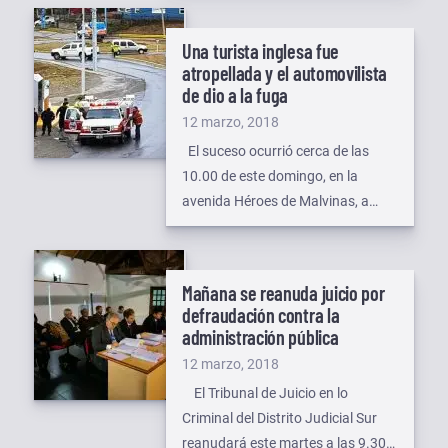
20 kilómetros de Ushuaia, tras la
denuncia presentada por una
Una turista inglesa fue
entidad protectora de animales,
atropellada y el automovilista
debido al estado en el que se
de dio a la fuga
encuentran 42 perros Alaskan
Publicado
12 marzo, 2018
Husky utilizados para realizar
el
El suceso ocurrió cerca de las
paseos en trineos. […]
10.00 de este domingo, en la
avenida Héroes de Malvinas, a
escasos metros de la rotonda
ubicada frente al gimnasio del
Polivalente de Arte, cuando tres
Mañana se reanuda juicio por
turistas paseaban por la zona y un
defraudación contra la
automóvil a alta velocidad, se
administración pública
desvió de la cinta asfáltica y
Publicado
12 marzo, 2018
atropelló a una joven […]
el
El Tribunal de Juicio en lo
Criminal del Distrito Judicial Sur
reanudará este martes a las 9.30