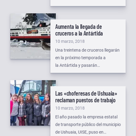
la continuidad del juicio por
defraudación contra la
administración pública en el que
Aumenta la llegada de
están imputadas 6 personas. En
cruceros a la Antártida
esta jornada está previsto que sea
Publicado
10 marzo, 2018
convocado el perito contador,
el
Una treintena de cruceros llegarán
Daniel Balihaut para dar su
en la próximo temporada a
declaración testimonial, […]
la Antártida y pasarán
por Ushuaia, gracias a reducciones
de costos, mejoras en la
infraestructura e incentivos al
Las «choferesas de Ushuaia»
sector. Actualmente, la cifra de
reclaman puestos de trabajo
esos buques turísticos que viajan
Publicado
10 marzo, 2018
al continente blanco y pasan por la
el
El año pasado la empresa estatal
ciudad austral es de 25 y, a través
de transporte público del municipio
de distintas políticas destinadas al
de Ushuaia, UISE, puso en
sector, el Gobierno […]