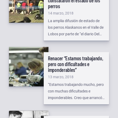
constataron el estado de los
J, para desalentar nuevas
perros
ocupaciones ilegales. Varias
Publicado
14 marzo, 2018
denuncias de vecinos a […]
el
La amplia difusión de estado de
los perros Alaskanos en el Valle de
Lobos por parte de “el diario Del
Fin Del Mundo”, sumó un nuevo
capítulo ayer, aunque esta vez del
plano judicial. Alrededor de las
Renacer “Estamos trabajando,
13.30 efectivos de la Comisaría
pero con dificultades e
Tercera se hicieron presentes en el
imponderables”
Centro Invernal con una orden de
Publicado
13 marzo, 2018
allanamiento […]
el
“Estamos trabajando mucho, pero
con muchas dificultades e
imponderables. Creo que arrancó
un año que por un lado se preveía
que iba a ser bueno hasta una
fecha tope, que es el mundial, y