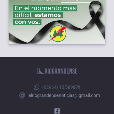
(02964) 15
569079
elriograndensenoticias@gmail.com