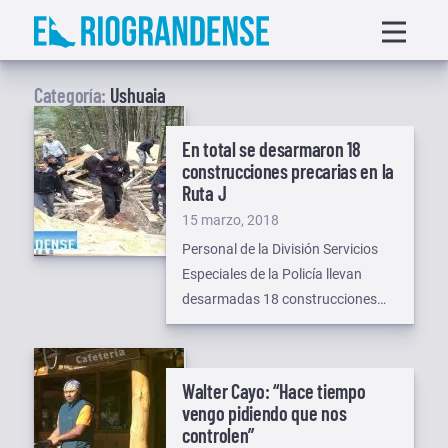
Saltar
Displa
al
menu
contenido
Categoría:
Ushuaia
En total se desarmaron 18
construcciones precarias en la
Ruta J
Publicado
15 marzo, 2018
el
Personal de la División Servicios
Especiales de la Policía llevan
desarmadas 18 construcciones
irregulares, erigidas a la vera de la
Ruta J, durante las últimas
semanas. Como se recordará
Walter Cayo: “Hace tiempo
EDFM informó sobre 7 y 5 casillas
vengo pidiendo que nos
que habían desarmadas, sin
controlen”