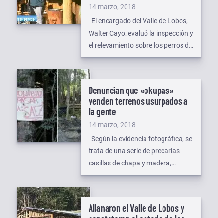
embargo, este miércoles personal
Publicado
14 marzo, 2018
policial procedió a desarticular
el
El encargado del Valle de Lobos,
otros 6 ranchos que se
Walter Cayo, evaluó la inspección y
encontraban […]
el relevamiento sobre los perros del
complejo turístico, que se llevó
adelante ayer por instrucción
judicial, como “un paso muy
Denuncian que «okupas»
importante para dejar en claro la
venden terrenos usurpados a
realidad de la situación, con la
la gente
opinión de profesionales”.
Publicado
14 marzo, 2018
Asimismo, destacó la intervención
el
Según la evidencia fotográfica, se
de SENASA, […]
trata de una serie de precarias
casillas de chapa y madera,
erigidas entre el km.1 y el 10. La
División de Servicios Especiales
diligenció desalojo y se dispusieron
Allanaron el Valle de Lobos y
controles a lo largo de las rutas 3 y