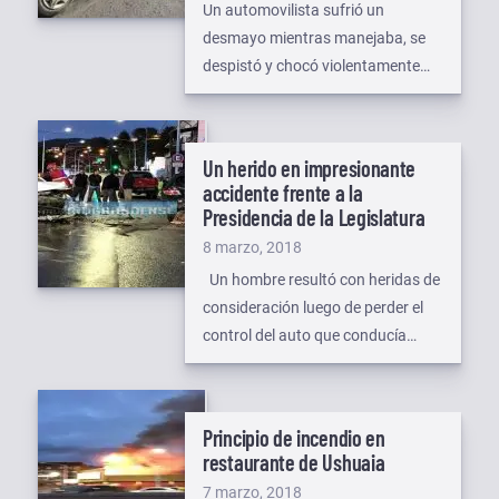
el
Un automovilista sufrió un
desmayo mientras manejaba, se
despistó y chocó violentamente
contra un poste de alumbrado
público, en la ciudad de Ushuaia.
Según consta en el parte policial, el
Un herido en impresionante
siniestro ocurrió pasadas las 8 de
accidente frente a la
este miércoles en la intersección de
Presidencia de la Legislatura
avenida Alem y Augusto Lasserre,
Publicado
8 marzo, 2018
y tuvo como protagonista a un
el
Un hombre resultó con heridas de
Chevrolet […]
consideración luego de perder el
control del auto que conducía
cuando se desplazaba por avenida
Maipú e impactó contra una
camioneta que se encontraba
Principio de incendio en
perfectamente estacionada sobre
restaurante de Ushuaia
dicha arteria. El impacto se
Publicado
7 marzo, 2018