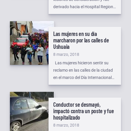
derivado hacia el Hospital Regional
Ushuaia, tras protagonizar -esta
tarde- un violento choque con un
automóvil, en una esquina céntrica
Las mujeres en su día
de la ciudad. Según se reportó
marcharon por las calles de
desde el cuartel Bomberos
Ushuaia
Voluntarios, el siniestro ocurrió
Publicado
8 marzo, 2018
pasadas las 17.30 en la
el
Las mujeres hicieron sentir su
intersección de Gobernadores
reclamo en las calles de la ciudad
Deloqui y Godoy, […]
en el marco del Día Internacional
de la Mujer. Un nutrido grupo de
manifestantes de diferentes
organizaciones sociales y políticas
Conductor se desmayó,
participaron este jueves de la
impactó contra un poste y fue
marcha contra la violencia de
hospitalizado
género y la igualdad salarial.
Publicado
8 marzo, 2018
Desde la Secretaría de la Mujer […]