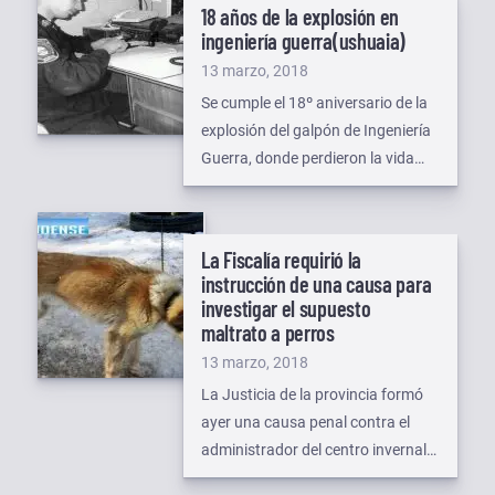
18 años de la explosión en
producto de eso cerramos un
ingeniería guerra(ushuaia)
convenio para fabricar televisores
Publicado
13 marzo, 2018
con la empresa Coradir, cuya
el
Se cumple el 18º aniversario de la
comercialización es a la firma
explosión del galpón de Ingeniería
Rodó. La […]
Guerra, donde perdieron la vida
tres personas y resultaron heridas
más de 60. Hoy 13 de Marzo,
recordamos esa irreparable
La Fiscalía requirió la
pérdida de nuestro camarada, al
instrucción de una causa para
bombero Diego Sánchez, fallecido
investigar el supuesto
en ese episodio, con tan solo 20
maltrato a perros
años, perteneciente al Cuartel
Publicado
13 marzo, 2018
Bomberos Zona Norte […]
el
La Justicia de la provincia formó
ayer una causa penal contra el
administrador del centro invernal
“Valle de Lobos”, ubicado a unos