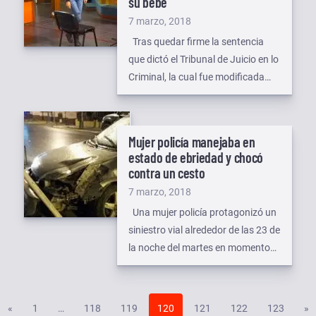
su bebe
residuos. El hecho se registró en el
Publicado
7 marzo, 2018
barrio Intevu XIV de la ciudad de
el
Tras quedar firme la sentencia
[…]
que dictó el Tribunal de Juicio en lo
Criminal, la cual fue modificada
por el Superior Tribunal de Justicia,
en una instancia de casación; el
juez Manuel Isidoro López, a cargo
Mujer policía manejaba en
del Juzgado de Ejecución de
estado de ebriedad y chocó
Sentencia, procedió a conformar el
contra un cesto
plazo de la condena, que fue
Publicado
7 marzo, 2018
establecida en […]
el
Una mujer policía protagonizó un
siniestro vial alrededor de las 23 de
la noche del martes en momentos
que se desplazaba al mano de su
automóvil en la calle Gobernador
Paz, casi esquina Karukinká. El
«
1
…
118
119
120
121
122
123
»