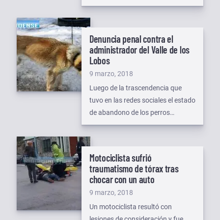
servicio nuevas unidades. Como
parte de una serie de medidas para
incorporar a las mujeres al
Denuncia penal contra el
mercado de trabajo por fuera de
administrador del Valle de los
los estereotipos de género
Lobos
y garantizar la igualdad de
Publicado
9 marzo, 2018
oportunidades, la Secretaría de la
el
Luego de la trascendencia que
Mujer logró que se implementara
tuvo en las redes sociales el estado
un curso para conducir […]
de abandono de los perros
alaskanos, en Centro Invernal Valle
de Lobos, la ONG “Patitas Tolhuin”,
realizo una serie de acciones para
Motociclista sufrió
tratar de dar una contención a los
traumatismo de tórax tras
animales y luego de corroborar la
chocar con un auto
existencia de un maltrato hacia los
Publicado
9 marzo, 2018
animales, resolvió […]
el
Un motociclista resultó con
lesiones de consideración y fue