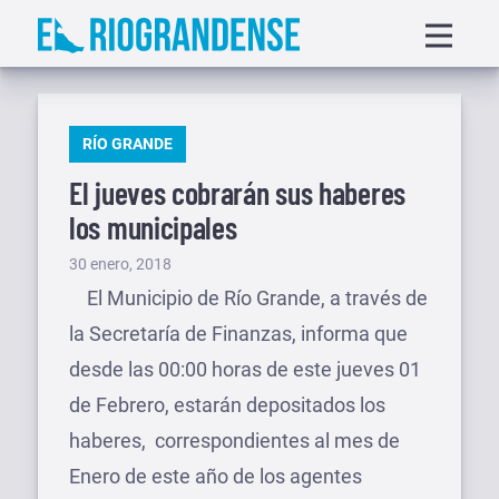
Saltar
Displa
al
menu
contenido
PUBLICADO
RÍO GRANDE
EN
El jueves cobrarán sus haberes
los municipales
Publicado
30 enero, 2018
el
El Municipio de Río Grande, a través de
la Secretaría de Finanzas, informa que
desde las 00:00 horas de este jueves 01
de Febrero, estarán depositados los
haberes, correspondientes al mes de
Enero de este año de los agentes