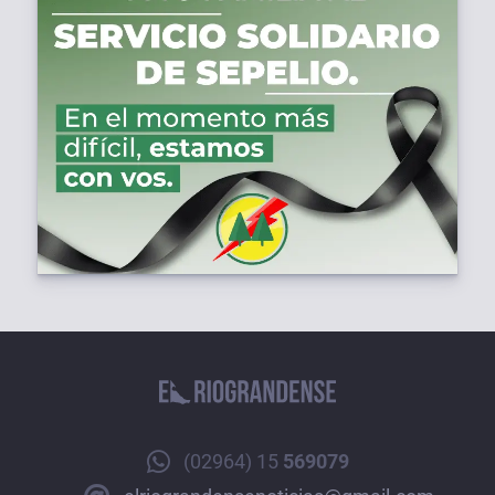
(02964) 15
569079