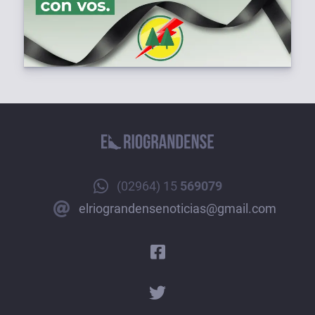
(02964) 15
569079
elriograndensenoticias@gmail.com