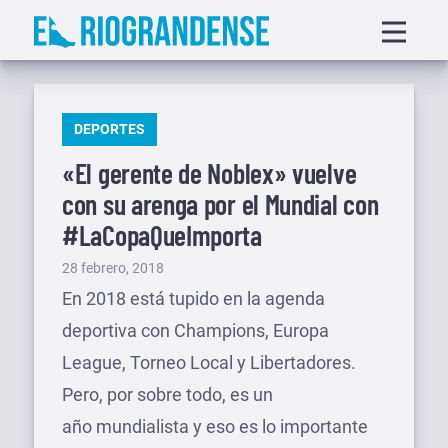
Saltar
Displa
al
menu
contenido
PUBLICADO
DEPORTES
EN
«El gerente de Noblex» vuelve
con su arenga por el Mundial con
#LaCopaQueImporta
Publicado
28 febrero, 2018
el
En 2018 está tupido en la agenda
deportiva con Champions, Europa
League, Torneo Local y Libertadores.
Pero, por sobre todo, es un
año mundialista y eso es lo importante