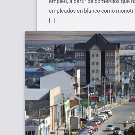
empleo, a partir de comercios que h
empleados en blanco como monotribut
[…]