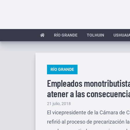
Saltar
al
contenido
RÍO GRANDE
TOLHUIN
USHUAI
PUBLICADO
RÍO GRANDE
EN
Empleados monotributistas
atener a las consecuencias
Publicado
21 julio, 2018
el
El vicepresidente de la Cámara de C
refirió al proceso de precarización 