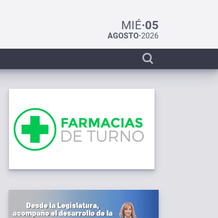
MIÉ
·
05
AGOSTO
·
2026
Display
search
bar