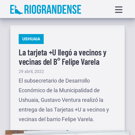
Saltar
Displa
al
menu
contenido
PUBLICADO
USHUAIA
EN
La tarjeta +U llegó a vecinos y
vecinas del B° Felipe Varela
Publicado
29 abril, 2022
el
El subsecretario de Desarrollo
Económico de la Municipalidad de
Ushuaia, Gustavo Ventura realizó la
entrega de las Tarjetas +U a vecinos y
vecinas del barrio Felipe Varela.