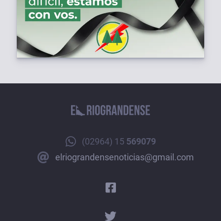
(02964) 15
569079
elriograndensenoticias@gmail.com