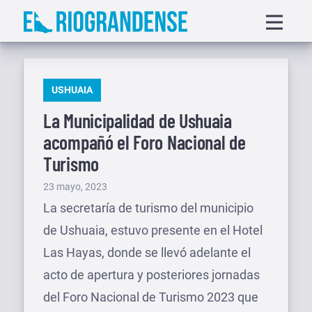
Saltar
Displa
al
menu
contenido
PUBLICADO
USHUAIA
EN
La Municipalidad de Ushuaia
acompañó el Foro Nacional de
Turismo
Publicado
23 mayo, 2023
el
La secretaría de turismo del municipio
de Ushuaia, estuvo presente en el Hotel
Las Hayas, donde se llevó adelante el
acto de apertura y posteriores jornadas
del Foro Nacional de Turismo 2023 que