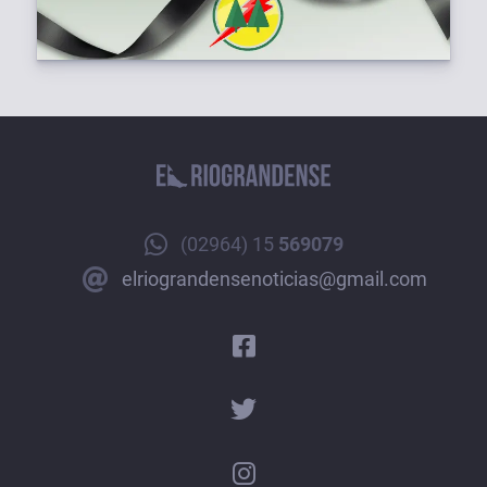
(02964) 15
569079
elriograndensenoticias@gmail.com