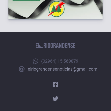
(02964) 15
569079
elriograndensenoticias@gmail.com