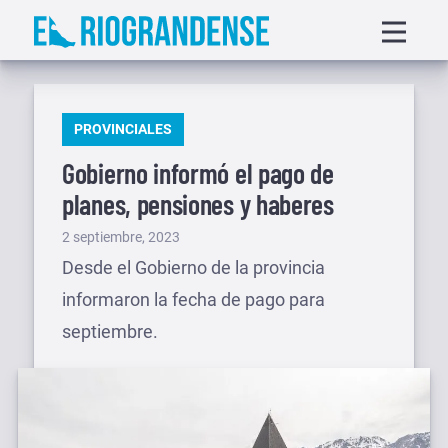
Saltar
Displa
al
menu
contenido
PUBLICADO
PROVINCIALES
EN
Gobierno informó el pago de
planes, pensiones y haberes
Publicado
2 septiembre, 2023
el
Desde el Gobierno de la provincia
informaron la fecha de pago para
septiembre.