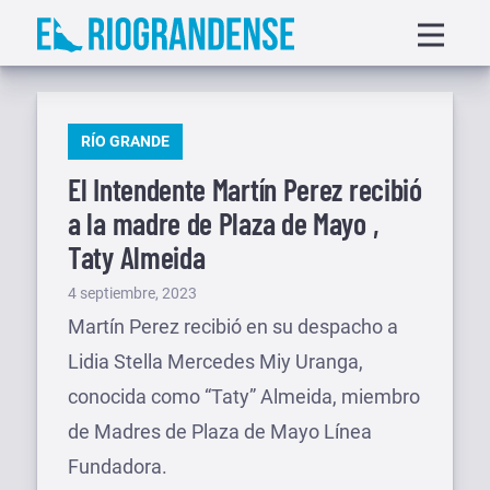
Saltar
Displa
al
menu
contenido
PUBLICADO
RÍO GRANDE
EN
El Intendente Martín Perez recibió
a la madre de Plaza de Mayo ,
Taty Almeida
Publicado
4 septiembre, 2023
el
Martín Perez recibió en su despacho a
Lidia Stella Mercedes Miy Uranga,
conocida como “Taty” Almeida, miembro
de Madres de Plaza de Mayo Línea
Fundadora.