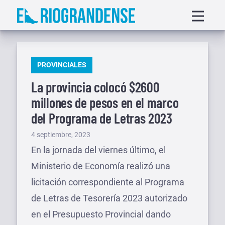
Saltar
Displa
al
menu
contenido
PUBLICADO
PROVINCIALES
EN
La provincia colocó $2600
millones de pesos en el marco
del Programa de Letras 2023
Publicado
4 septiembre, 2023
el
En la jornada del viernes último, el
Ministerio de Economía realizó una
licitación correspondiente al Programa
de Letras de Tesorería 2023 autorizado
en el Presupuesto Provincial dando