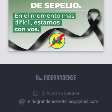
(02964) 15
569079
elriograndensenoticias@gmail.com