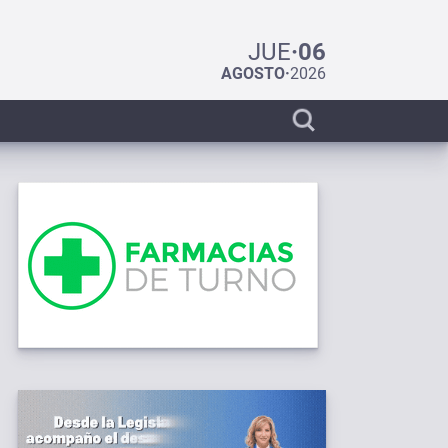
JUE
·
06
AGOSTO
·
2026
Display
search
bar