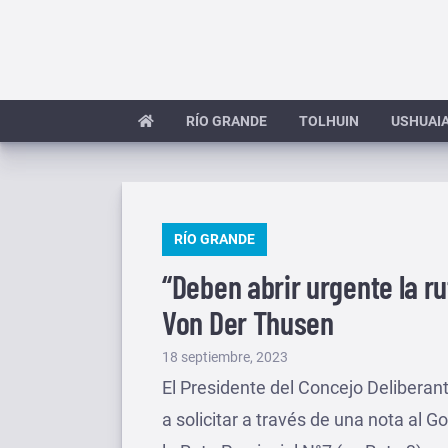
Saltar
al
contenido
RÍO GRANDE
TOLHUIN
USHUAI
PUBLICADO
RÍO GRANDE
EN
“Deben abrir urgente la r
Von Der Thusen
Publicado
18 septiembre, 2023
el
El Presidente del Concejo Deliberant
a solicitar a través de una nota al 