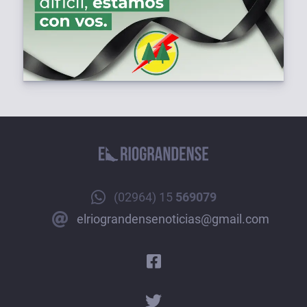
(02964) 15
569079
elriograndensenoticias@gmail.com