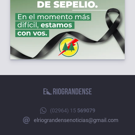
(02964) 15
569079
elriograndensenoticias@gmail.com