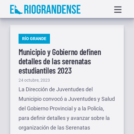
Saltar
Displa
al
menu
contenido
PUBLICADO
RÍO GRANDE
EN
Municipio y Gobierno definen
detalles de las serenatas
estudiantiles 2023
Publicado
24 octubre, 2023
el
La Dirección de Juventudes del
Municipio convocó a Juventudes y Salud
del Gobierno Provincial y a la Policía,
para definir detalles y avanzar sobre la
organización de las Serenatas