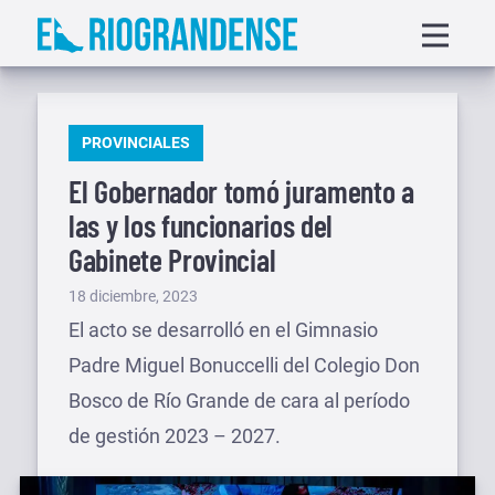
Saltar
Displa
al
menu
contenido
PUBLICADO
PROVINCIALES
EN
El Gobernador tomó juramento a
las y los funcionarios del
Gabinete Provincial
Publicado
18 diciembre, 2023
el
El acto se desarrolló en el Gimnasio
Padre Miguel Bonuccelli del Colegio Don
Bosco de Río Grande de cara al período
de gestión 2023 – 2027.