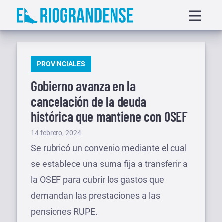
Saltar
Displa
al
menu
contenido
PUBLICADO
PROVINCIALES
EN
Gobierno avanza en la
cancelación de la deuda
histórica que mantiene con OSEF
Publicado
14 febrero, 2024
el
Se rubricó un convenio mediante el cual
se establece una suma fija a transferir a
la OSEF para cubrir los gastos que
demandan las prestaciones a las
pensiones RUPE.