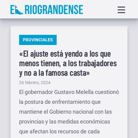
Saltar
Displa
al
menu
contenido
PUBLICADO
PROVINCIALES
EN
«El ajuste está yendo a los que
menos tienen, a los trabajadores
y no a la famosa casta»
Publicado
26 febrero, 2024
el
El gobernador Gustavo Melella cuestionó
la postura de enfrentamiento que
mantiene el Gobierno nacional con las
provincias y las medidas económicas
que afectan los recursos de cada