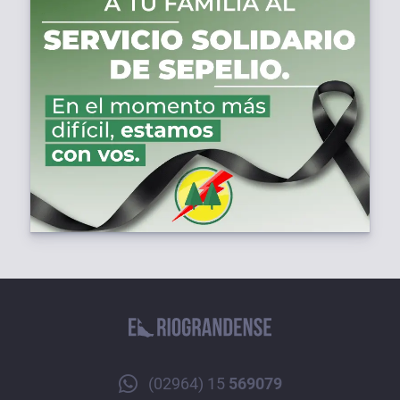
(02964) 15
569079