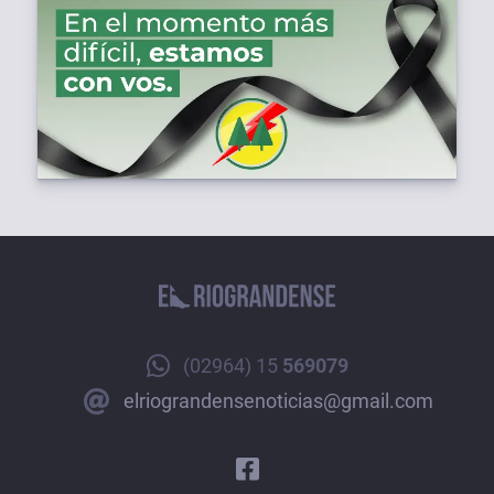
(02964) 15
569079
elriograndensenoticias@gmail.com