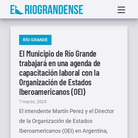
Saltar
Displa
al
menu
contenido
PUBLICADO
RÍO GRANDE
EN
El Municipio de Río Grande
trabajará en una agenda de
capacitación laboral con la
Organización de Estados
Iberoamericanos (OEI)
Publicado
7 marzo, 2024
el
El intendente Martín Perez y el Director
de la Organización de Estados
Iberoamericanos (OEI) en Argentina,