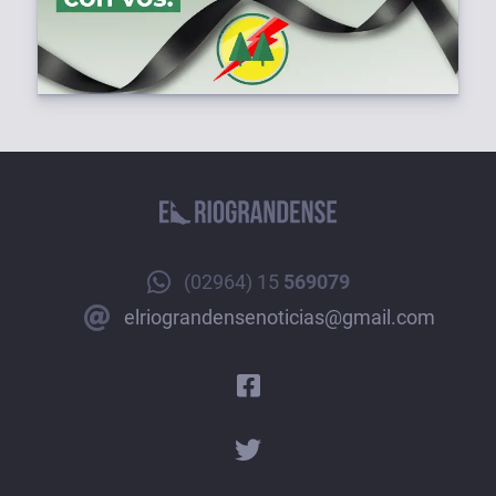
(02964) 15
569079
elriograndensenoticias@gmail.com