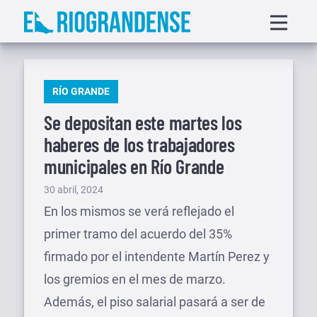
Saltar
Displa
al
menu
contenido
PUBLICADO
RÍO GRANDE
EN
Se depositan este martes los
haberes de los trabajadores
municipales en Río Grande
Publicado
30 abril, 2024
el
En los mismos se verá reflejado el
primer tramo del acuerdo del 35%
firmado por el intendente Martín Perez y
los gremios en el mes de marzo.
Además, el piso salarial pasará a ser de