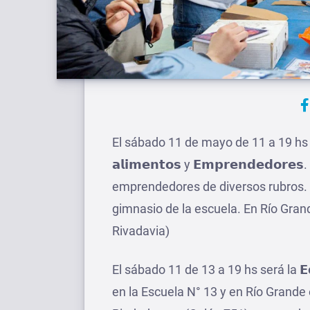
El sábado 11 de mayo de 11 a 19 hs será la 
𝗮𝗹𝗶𝗺𝗲𝗻𝘁𝗼𝘀 y 𝗘𝗺𝗽𝗿𝗲𝗻𝗱𝗲𝗱
emprendedores de diversos rubros. E
gimnasio de la escuela. En Río Gran
Rivadavia)
El sábado 11 de 13 a 19 hs será la 𝗘𝗱𝗶
en la Escuela N° 13 y en Río Grande