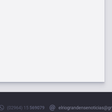
(02964) 15
569079
elriograndensenoticias@g