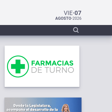
VIE
·
07
AGOSTO
·
2026
Display
search
bar