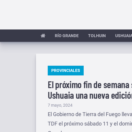
Saltar
al
contenido
RÍO GRANDE
TOLHUIN
USHUAI
PUBLICADO
PROVINCIALES
EN
El próximo fin de semana 
Ushuaia una nueva edici
Publicado
7 mayo, 2024
el
El Gobierno de Tierra del Fuego lle
TDF el próximo sábado 11 y el domi