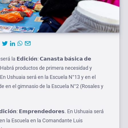
𝗘𝗱𝗶𝗰𝗶𝗼́𝗻: 𝗖𝗮𝗻𝗮𝘀𝘁𝗮 𝗯𝗮́𝘀𝗶𝗰𝗮 𝗱𝗲
𝗿𝗲𝘀. Habrá productos de primera necesidad y
n Ushuaia será en la Escuela N°13 y en el
de en el gimnasio de la Escuela N°2 (Rosales y
𝗰𝗶𝗼́𝗻: 𝗘𝗺𝗽𝗿𝗲𝗻𝗱𝗲𝗱𝗼𝗿𝗲𝘀. En Ushuaia será
 en la Escuela en la Comandante Luis