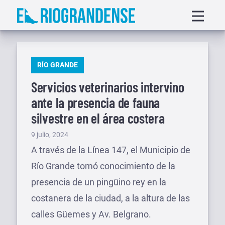
Saltar
Displa
al
menu
contenido
PUBLICADO
RÍO GRANDE
EN
Servicios veterinarios intervino
ante la presencia de fauna
silvestre en el área costera
Publicado
9 julio, 2024
el
A través de la Línea 147, el Municipio de
Río Grande tomó conocimiento de la
presencia de un pingüino rey en la
costanera de la ciudad, a la altura de las
calles Güemes y Av. Belgrano.