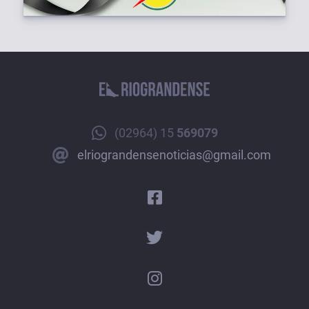
(02964) 15
569079
elriograndensenoticias@gmail.com