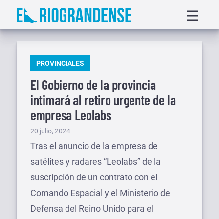
Saltar
Displa
al
menu
contenido
PUBLICADO
PROVINCIALES
EN
El Gobierno de la provincia
intimará al retiro urgente de la
empresa Leolabs
Publicado
20 julio, 2024
el
Tras el anuncio de la empresa de
satélites y radares “Leolabs” de la
suscripción de un contrato con el
Comando Espacial y el Ministerio de
Defensa del Reino Unido para el