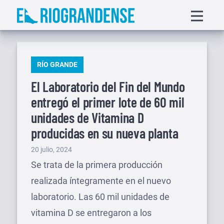
Saltar
Displa
al
menu
contenido
PUBLICADO
RÍO GRANDE
EN
El Laboratorio del Fin del Mundo
entregó el primer lote de 60 mil
unidades de Vitamina D
producidas en su nueva planta
Publicado
20 julio, 2024
el
Se trata de la primera producción
realizada íntegramente en el nuevo
laboratorio. Las 60 mil unidades de
vitamina D se entregaron a los