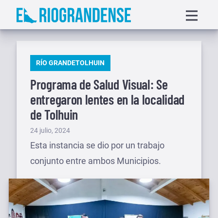
Saltar
Displa
al
menu
contenido
PUBLICADO
RÍO GRANDE
TOLHUIN
EN
Programa de Salud Visual: Se
entregaron lentes en la localidad
de Tolhuin
Publicado
24 julio, 2024
el
Esta instancia se dio por un trabajo
conjunto entre ambos Municipios.