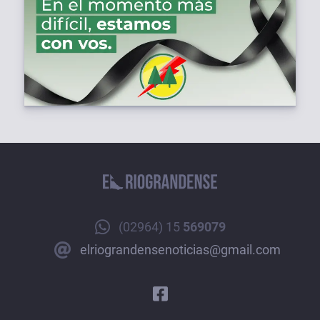
(02964) 15
569079
elriograndensenoticias@gmail.com