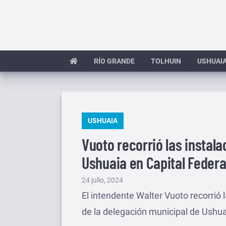
Saltar
al
contenido
RÍO GRANDE
TOLHUIN
USHUAI
PUBLICADO
USHUAIA
EN
Vuoto recorrió las instal
Ushuaia en Capital Federa
Publicado
24 julio, 2024
el
El intendente Walter Vuoto recorrió 
de la delegación municipal de Ushua