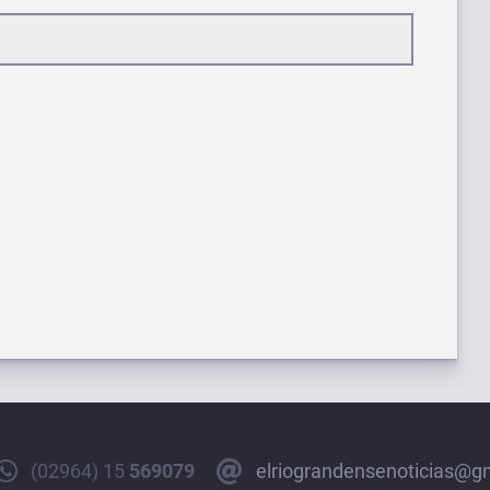
(02964) 15
569079
elriograndensenoticias@g