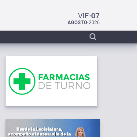
VIE
·
07
AGOSTO
·
2026
Display
search
bar