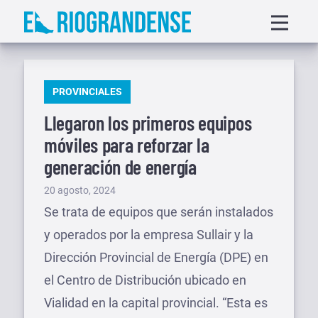
Saltar
Displa
al
menu
contenido
PUBLICADO
PROVINCIALES
EN
Llegaron los primeros equipos
móviles para reforzar la
generación de energía
Publicado
20 agosto, 2024
el
Se trata de equipos que serán instalados
y operados por la empresa Sullair y la
Dirección Provincial de Energía (DPE) en
el Centro de Distribución ubicado en
Vialidad en la capital provincial. “Esta es