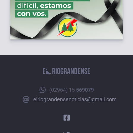
(02964) 15
569079
elriograndensenoticias@gmail.com