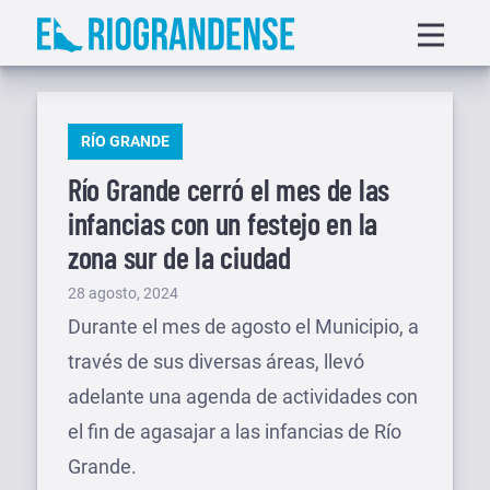
Saltar
Displa
al
menu
contenido
PUBLICADO
RÍO GRANDE
EN
Río Grande cerró el mes de las
infancias con un festejo en la
zona sur de la ciudad
Publicado
28 agosto, 2024
el
Durante el mes de agosto el Municipio, a
través de sus diversas áreas, llevó
adelante una agenda de actividades con
el fin de agasajar a las infancias de Río
Grande.