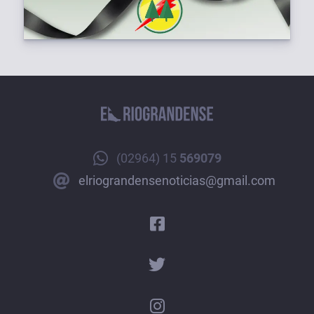
(02964) 15
569079
elriograndensenoticias@gmail.com