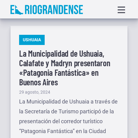
Saltar
Displa
al
menu
contenido
PUBLICADO
USHUAIA
EN
La Municipalidad de Ushuaia,
Calafate y Madryn presentaron
«Patagonia Fantástica» en
Buenos Aires
Publicado
29 agosto, 2024
el
La Municipalidad de Ushuaia a través de
la Secretaría de Turismo participó de la
presentación del corredor turístico
“Patagonia Fantástica” en la Ciudad