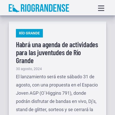
Saltar
Displa
al
menu
contenido
PUBLICADO
RÍO GRANDE
EN
Habrá una agenda de actividades
para las juventudes de Río
Grande
Publicado
30 agosto, 2024
el
El lanzamiento será este sábado 31 de
agosto, con una propuesta en el Espacio
Joven AGP (O´Higgins 791), donde
podrán disfrutar de bandas en vivo, Dj’s,
stand de glitter, sorteos y se cerrará la