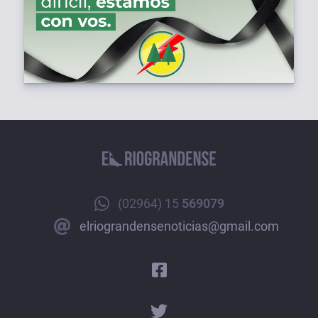
(02964) 15
569079
elriograndensenoticias@gmail.com