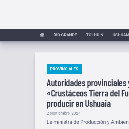
Saltar
al
contenido
RÍO GRANDE
TOLHUIN
USHUAI
PUBLICADO
PROVINCIALES
EN
Autoridades provinciales 
«Crustáceos Tierra del F
producir en Ushuaia
Publicado
2 septiembre, 2024
el
La ministra de Producción y Ambient