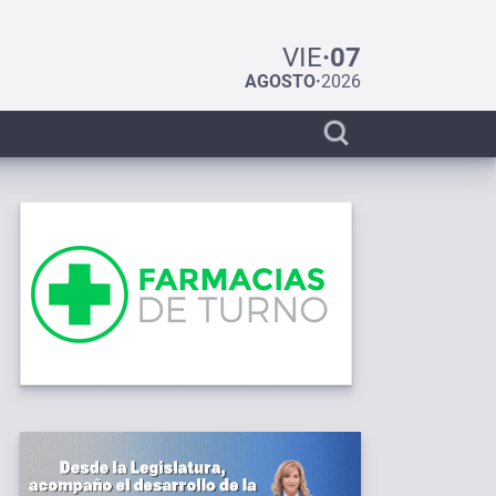
VIE
·
07
AGOSTO
·
2026
Display
search
bar