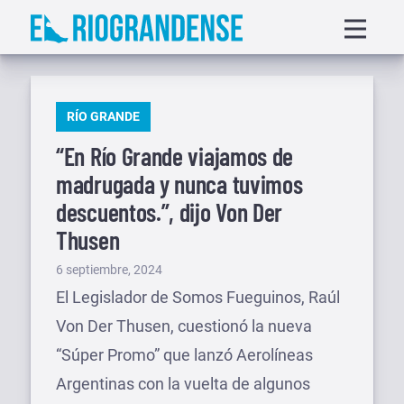
Saltar
Displa
al
menu
contenido
PUBLICADO
RÍO GRANDE
EN
“En Río Grande viajamos de
madrugada y nunca tuvimos
descuentos.”, dijo Von Der
Thusen
Publicado
6 septiembre, 2024
el
El Legislador de Somos Fueguinos, Raúl
Von Der Thusen, cuestionó la nueva
“Súper Promo” que lanzó Aerolíneas
Argentinas con la vuelta de algunos