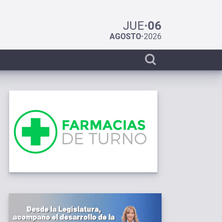
JUE
·
06
AGOSTO
·
2026
Display
search
bar