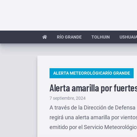
Saltar
al
contenido
RÍO GRANDE
TOLHUIN
USHUAI
PUBLICADO
ALERTA METEOROLÓGICA
RÍO GRANDE
EN
Alerta amarilla por fuert
Publicado
7 septiembre, 2024
el
A través de la Dirección de Defensa 
regirá una alerta amarilla por vien
emitido por el Servicio Meteorológic