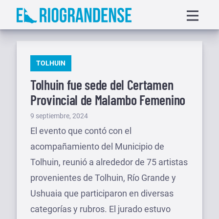
Saltar
Displa
al
menu
contenido
PUBLICADO
TOLHUIN
EN
Tolhuin fue sede del Certamen
Provincial de Malambo Femenino
Publicado
9 septiembre, 2024
el
El evento que contó con el
acompañamiento del Municipio de
Tolhuin, reunió a alrededor de 75 artistas
provenientes de Tolhuin, Río Grande y
Ushuaia que participaron en diversas
categorías y rubros. El jurado estuvo