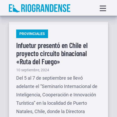
Saltar
Displa
al
menu
contenido
PUBLICADO
PROVINCIALES
EN
Infuetur presentó en Chile el
proyecto circuito binacional
«Ruta del Fuego»
Publicado
10 septiembre, 2024
el
Del 5 al 7 de septiembre se llevó
adelante el “Seminario Internacional de
Inteligencia, Cooperación e Innovación
Turística” en la localidad de Puerto
Natales, Chile, donde la Directora