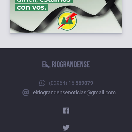
(02964) 15
569079
elriograndensenoticias@gmail.com