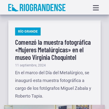
Saltar
Displa
al
menu
contenido
PUBLICADO
RÍO GRANDE
EN
Comenzó la muestra fotográfica
«Mujeres Metalúrgicas» en el
museo Virginia Choquintel
Publicado
11 septiembre, 2024
el
En el marco del Día del Metalúrgico, se
inauguró esta muestra fotográfica a
cargo de los fotógrafos Miguel Zabala y
Roberto Tapia.