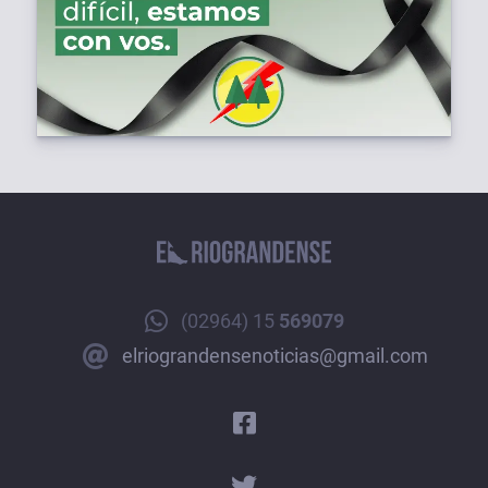
(02964) 15
569079
elriograndensenoticias@gmail.com