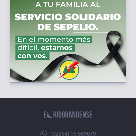
(02964) 15
569079