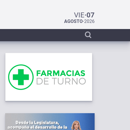
VIE
·
07
AGOSTO
·
2026
Display
search
bar