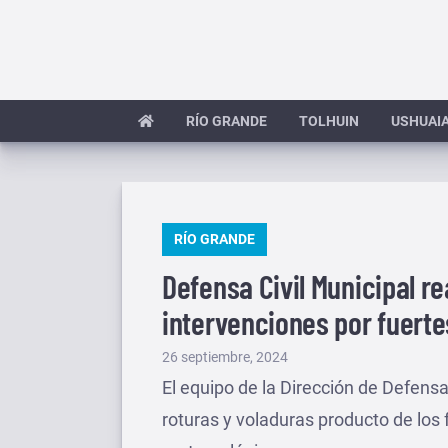
Saltar
al
contenido
RÍO GRANDE
TOLHUIN
USHUAI
PUBLICADO
RÍO GRANDE
EN
Defensa Civil Municipal re
intervenciones por fuerte
Publicado
26 septiembre, 2024
el
El equipo de la Dirección de Defensa
roturas y voladuras producto de los 