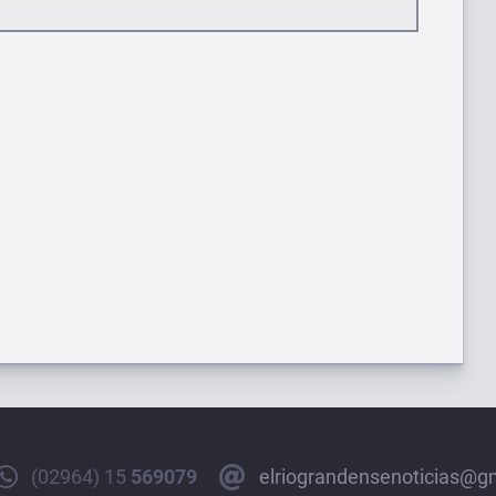
(02964) 15
569079
elriograndensenoticias@g