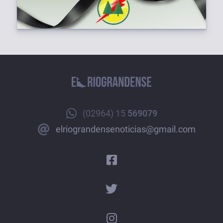
(02964) 15
569079
elriograndensenoticias@gmail.com