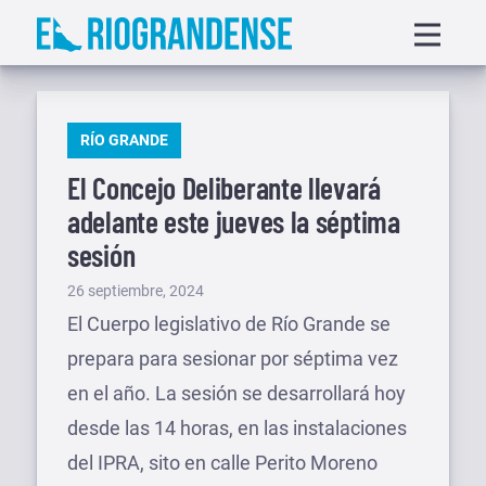
Saltar
Displa
al
menu
contenido
PUBLICADO
RÍO GRANDE
EN
El Concejo Deliberante llevará
adelante este jueves la séptima
sesión
Publicado
26 septiembre, 2024
el
El Cuerpo legislativo de Río Grande se
prepara para sesionar por séptima vez
en el año. La sesión se desarrollará hoy
desde las 14 horas, en las instalaciones
del IPRA, sito en calle Perito Moreno