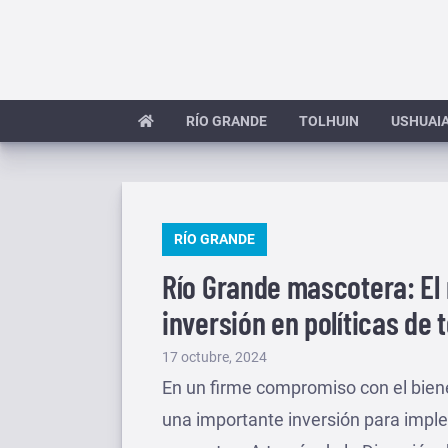
Saltar
al
contenido
RÍO GRANDE
TOLHUIN
USHUAI
PUBLICADO
RÍO GRANDE
EN
Río Grande mascotera: El 
inversión en políticas de
Publicado
17 octubre, 2024
el
En un firme compromiso con el bienes
una importante inversión para implem