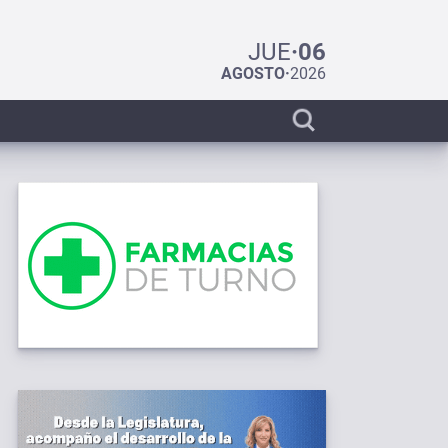
JUE
·
06
AGOSTO
·
2026
Display
search
bar