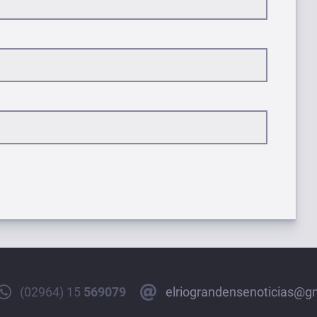
(02964) 15
569079
elriograndensenoticias@g