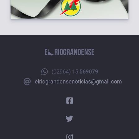
(02964) 15
569079
elriograndensenoticias@gmail.com