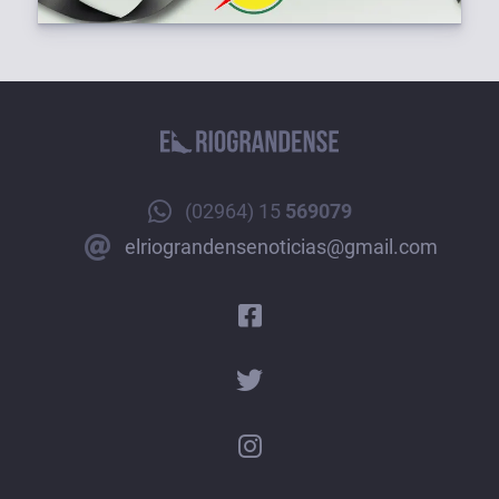
(02964) 15
569079
elriograndensenoticias@gmail.com