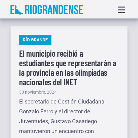
Saltar
Displa
al
menu
contenido
PUBLICADO
RÍO GRANDE
EN
El municipio recibió a
estudiantes que representarán a
la provincia en las olimpíadas
nacionales del INET
Publicado
30 noviembre, 2024
el
El secretario de Gestión Ciudadana,
Gonzalo Ferro y el director de
Juventudes, Gustavo Casariego
mantuvieron un encuentro con