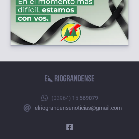
(02964) 15
569079
elriograndensenoticias@gmail.com