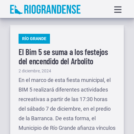
Saltar
Displa
al
menu
contenido
PUBLICADO
RÍO GRANDE
EN
El Bim 5 se suma a los festejos
del encendido del Arbolito
Publicado
2 diciembre, 2024
el
En el marco de esta fiesta municipal, el
BIM 5 realizará diferentes actividades
recreativas a partir de las 17:30 horas
del sábado 7 de diciembre, en el predio
de la Barranca. De esta forma, el
Municipio de Río Grande afianza vínculos