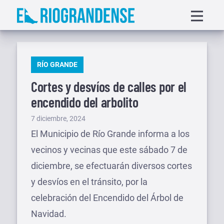
Saltar
Displa
al
menu
contenido
PUBLICADO
RÍO GRANDE
EN
Cortes y desvíos de calles por el
encendido del arbolito
Publicado
7 diciembre, 2024
el
El Municipio de Río Grande informa a los
vecinos y vecinas que este sábado 7 de
diciembre, se efectuarán diversos cortes
y desvíos en el tránsito, por la
celebración del Encendido del Árbol de
Navidad.