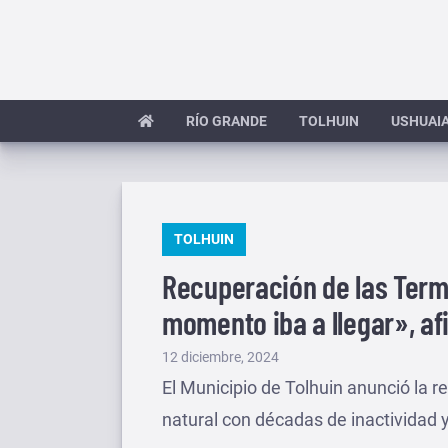
Saltar
al
contenido
RÍO GRANDE
TOLHUIN
USHUAI
PUBLICADO
TOLHUIN
EN
Recuperación de las Terma
momento iba a llegar», af
Publicado
12 diciembre, 2024
el
El Municipio de Tolhuin anunció la r
natural con décadas de inactividad y 