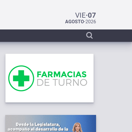
VIE
·
07
AGOSTO
·
2026
Display
search
bar