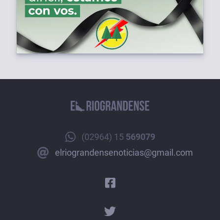
(02964) 15
569079
elriograndensenoticias@gmail.com