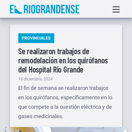
Saltar
Displa
al
menu
contenido
PUBLICADO
PROVINCIALES
EN
Se realizaron trabajos de
remodelación en los quirófanos
del Hospital Río Grande
Publicado
18 diciembre, 2024
el
El fin de semana se realizaron trabajos
en los quirófanos, específicamente en lo
que compete a la cuestión eléctrica y de
gases medicinales.