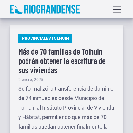
Saltar
Displa
al
menu
contenido
PUBLICADO
PROVINCIALES
TOLHUIN
EN
Más de 70 familias de Tolhuin
podrán obtener la escritura de
sus viviendas
Publicado
2 enero, 2025
el
Se formalizó la transferencia de dominio
de 74 inmuebles desde Municipio de
Tolhuin al Instituto Provincial de Vivienda
y Hábitat, permitiendo que más de 70
familias puedan obtener finalmente la