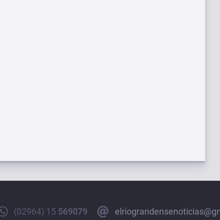
(02964) 15
569079
elriograndensenoticias@g