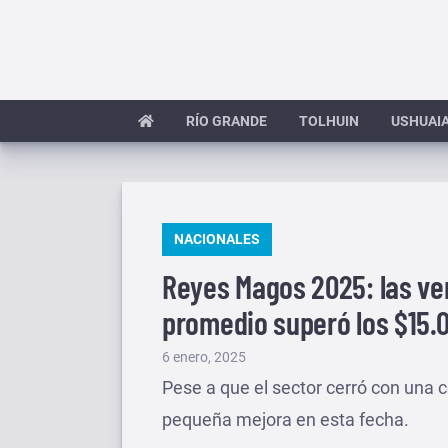
Saltar
al
contenido
RÍO GRANDE
TOLHUIN
USHUAI
PUBLICADO
NACIONALES
EN
Reyes Magos 2025: las ven
promedio superó los $15.
Publicado
6 enero, 2025
el
Pese a que el sector cerró con una 
pequeña mejora en esta fecha.