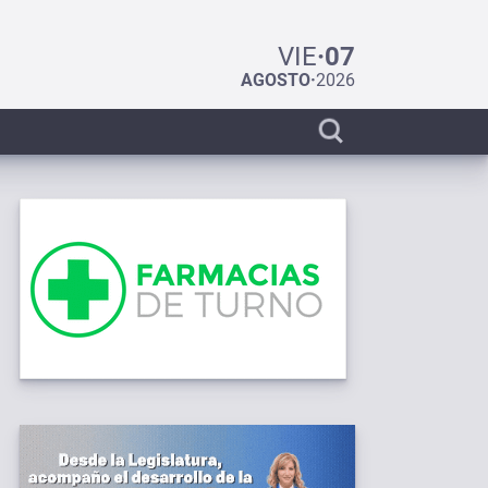
VIE
·
07
AGOSTO
·
2026
Display
search
bar