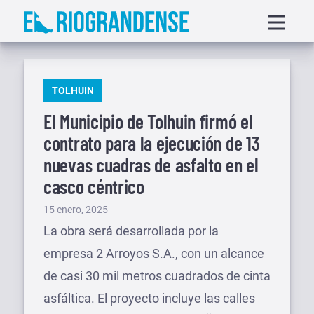
Saltar
Displa
al
menu
contenido
PUBLICADO
TOLHUIN
EN
El Municipio de Tolhuin firmó el
contrato para la ejecución de 13
nuevas cuadras de asfalto en el
casco céntrico
Publicado
15 enero, 2025
el
La obra será desarrollada por la
empresa 2 Arroyos S.A., con un alcance
de casi 30 mil metros cuadrados de cinta
asfáltica. El proyecto incluye las calles