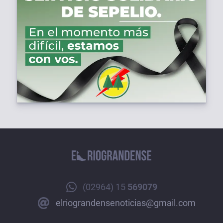
(02964) 15
569079
elriograndensenoticias@gmail.com