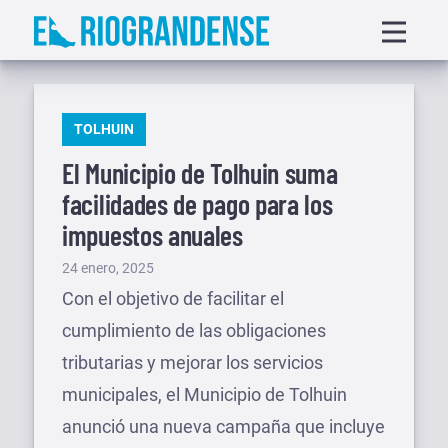
Saltar
Displa
al
menu
contenido
PUBLICADO
TOLHUIN
EN
El Municipio de Tolhuin suma
facilidades de pago para los
impuestos anuales
Publicado
24 enero, 2025
el
Con el objetivo de facilitar el
cumplimiento de las obligaciones
tributarias y mejorar los servicios
municipales, el Municipio de Tolhuin
anunció una nueva campaña que incluye