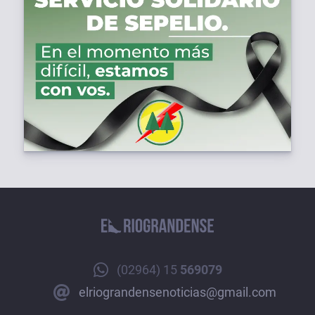
(02964) 15
569079
elriograndensenoticias@gmail.com