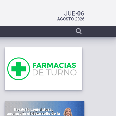
JUE
·
06
AGOSTO
·
2026
Display
search
bar