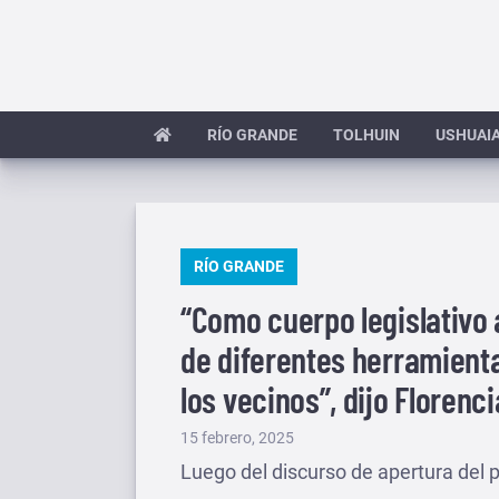
Saltar
al
contenido
RÍO GRANDE
TOLHUIN
USHUAI
PUBLICADO
RÍO GRANDE
EN
“Como cuerpo legislativ
de diferentes herramient
los vecinos”, dijo Florenc
Publicado
15 febrero, 2025
el
Luego del discurso de apertura del p