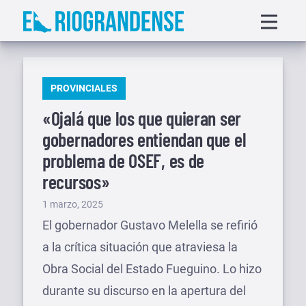
Saltar
Displa
al
menu
contenido
PUBLICADO
PROVINCIALES
EN
«Ojalá que los que quieran ser
gobernadores entiendan que el
problema de OSEF, es de
recursos»
Publicado
1 marzo, 2025
el
El gobernador Gustavo Melella se refirió
a la crítica situación que atraviesa la
Obra Social del Estado Fueguino. Lo hizo
durante su discurso en la apertura del