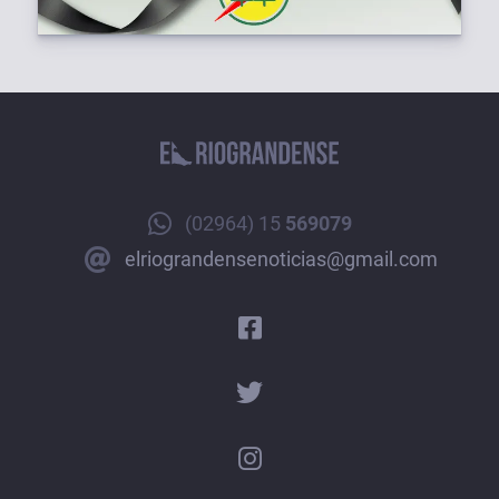
(02964) 15
569079
elriograndensenoticias@gmail.com